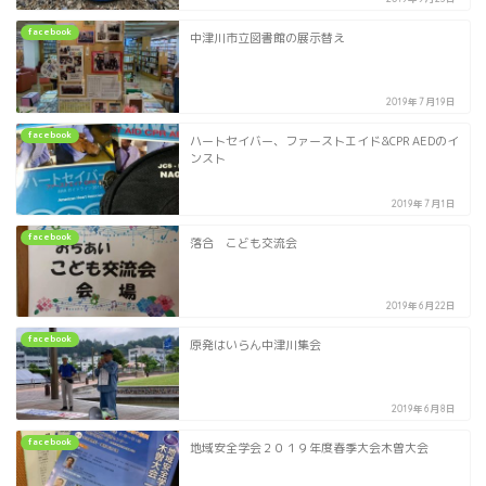
facebook
中津川市立図書館の展示替え
2019年7月19日
facebook
ハートセイバー、ファーストエイド&CPR AEDのイ
ンスト
2019年7月1日
facebook
落合 こども交流会
2019年6月22日
facebook
原発はいらん中津川集会
2019年6月8日
facebook
地域安全学会２０１９年度春季大会木曽大会