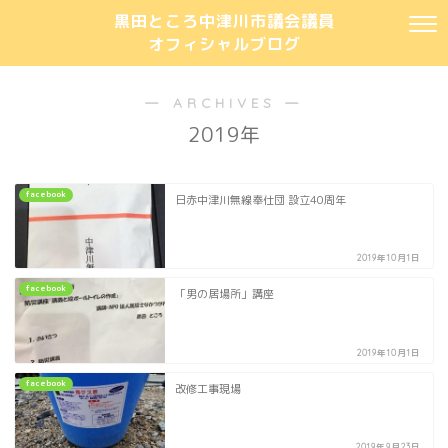
黒田ところ中津川市議会議員
オフィシャルブログ
― ARCHIVES ―
2019年
facebook
日赤中津川無線奉仕団 設立40周年
2019年10月1日
facebook
「男の居場所」講座
2019年10月1日
facebook
改修工事現場
2019年9月23日